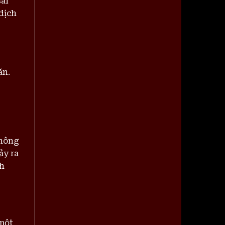
sai
dịch
ăn.
không
ảy ra
nh
 một