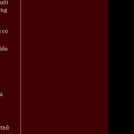
gười
ờng
i có
điền
ải
 thử