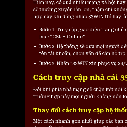
Hiện nay, có quá nhiều mạng xã hội hay
sẽ thường xuyên lẫn lộn, thậm chí khôn
hợp này khi đăng nhập 33WIN thì hãy là
Bước 1: Truy cập giao diện trang chủ 
mục “CSKH Online”.
Bước 2: Hệ thống sẽ đưa mọi người đế
tên tài khoản, chọn vấn đề cần hỗ trợ
Bước 3: Nhấn “33WIN xin phục vụ 24/7”
Cách truy cập nhà cái 3
Đôi khi phía nhà mạng sẽ chặn kết nối
trường hợp này mọi người không nên lo 
Thay đổi cách truy cập hệ thố
Một cách nhanh gọn nhất giúp các bạn c