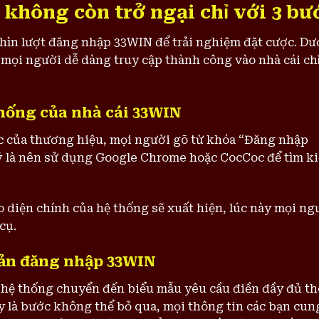
không còn trở ngại chỉ với 3 bư
hìn lượt đăng nhập 33WIN để trải nghiệm đặt cược. Dư
p mọi người dễ dàng truy cập thành công vào nhà cái ch
thống của nhà cái 33WIN
c của thương hiệu, mọi người gõ từ khóa “Đăng nhập
 ý là nên sử dụng Google Chrome hoặc CocCoc để tìm k
o diện chính của hệ thống sẽ xuất hiện, lúc này mọi ng
cụ.
hoản đăng nhập 33WIN
 hệ thống chuyển đến biểu mẫu yêu cầu điền đầy đủ t
y là bước không thể bỏ qua, mọi thông tin các bạn cun