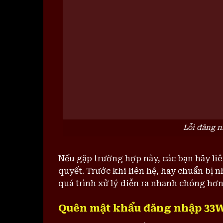
Lỗi đăng n
Nếu gặp trường hợp này, các bạn hãy li
quyết. Trước khi liên hệ, hãy chuẩn bị 
quá trình xử lý diễn ra nhanh chóng hơn
Quên mật khẩu đăng nhập 33