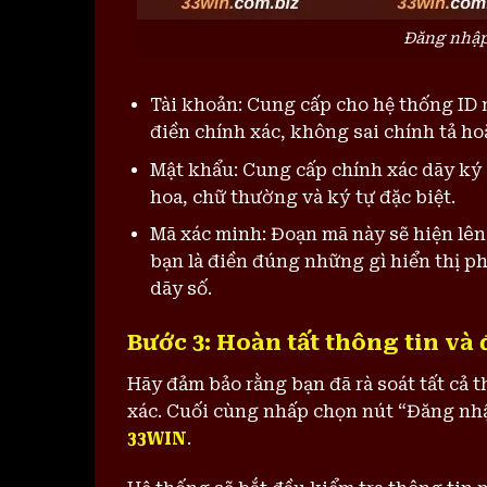
Đăng nhập
Tài khoản: Cung cấp cho hệ thống ID 
điền chính xác, không sai chính tả ho
Mật khẩu: Cung cấp chính xác dãy ký t
hoa, chữ thường và ký tự đặc biệt.
Mã xác minh: Đoạn mã này sẽ hiện lên
bạn là điền đúng những gì hiển thị ph
dãy số.
Bước 3: Hoàn tất thông tin và 
Hãy đảm bảo rằng bạn đã rà soát tất cả 
xác. Cuối cùng nhấp chọn nút “Đăng nhập
33WIN
.