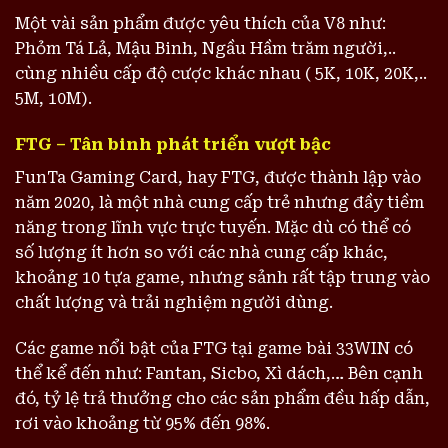
Một vài sản phẩm được yêu thích của V8 như:
Phỏm Tá Lả, Mậu Binh, Ngầu Hầm trăm người,..
cùng nhiều cấp độ cược khác nhau ( 5K, 10K, 20K,..
5M, 10M).
FTG – Tân binh phát triển vượt bậc
FunTa Gaming Card, hay FTG, được thành lập vào
năm 2020, là một nhà cung cấp trẻ nhưng đầy tiềm
năng trong lĩnh vực trực tuyến. Mặc dù có thể có
số lượng ít hơn so với các nhà cung cấp khác,
khoảng 10 tựa game, nhưng sảnh rất tập trung vào
chất lượng và trải nghiệm người dùng.
Các game nổi bật của FTG tại game bài 33WIN có
thể kể đến như: Fantan, Sicbo, Xì dách,… Bên cạnh
đó, tỷ lệ trả thưởng cho các sản phẩm đều hấp dẫn,
rơi vào khoảng từ 95% đến 98%.