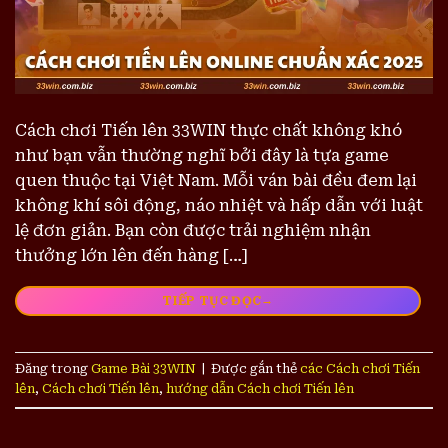
Cách chơi Tiến lên 33WIN thực chất không khó
như bạn vẫn thường nghĩ bởi đây là tựa game
quen thuộc tại Việt Nam. Mỗi ván bài đều đem lại
không khí sôi động, náo nhiệt và hấp dẫn với luật
lệ đơn giản. Bạn còn được trải nghiệm nhận
thưởng lớn lên đến hàng […]
→
TIẾP TỤC ĐỌC
Đăng trong
Game Bài 33WIN
|
Được gắn thẻ
các Cách chơi Tiến
lên
,
Cách chơi Tiến lên
,
hướng dẫn Cách chơi Tiến lên