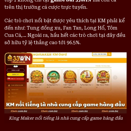
trên thị trường cá cược trực tuyến.
Các trò chơi nổi bật được yêu thích tại KM phải kể
đến như: Tung đồng xu, Fan Tan, Long Hổ, Tôm
Cua Cá,… Ngoài ra, hầu hết các trò chơi tại đây đều
sở hữu tỷ lệ thắng cao tới 96.5%.
King Maker nổi tiếng là nhà cung cấp game hàng đầu