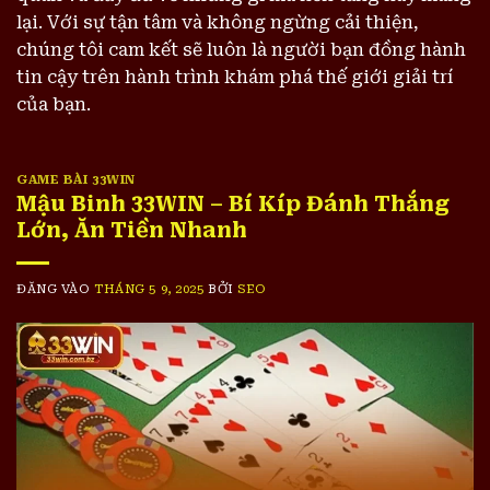
lại. Với sự tận tâm và không ngừng cải thiện,
chúng tôi cam kết sẽ luôn là người bạn đồng hành
tin cậy trên hành trình khám phá thế giới giải trí
của bạn.
GAME BÀI 33WIN
Mậu Binh 33WIN – Bí Kíp Đánh Thắng
Lớn, Ăn Tiền Nhanh
ĐĂNG VÀO
THÁNG 5 9, 2025
BỞI
SEO