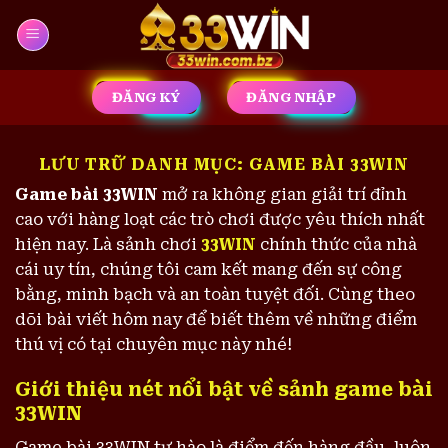
Bỏ
qua
nội
dung
ĐĂNG KÝ
ĐĂNG NHẬP
LƯU TRỮ DANH MỤC:
GAME BÀI 33WIN
Game bài 33WIN
mở ra không gian giải trí đỉnh
cao với hàng loạt các trò chơi được yêu thích nhất
hiện nay. Là sảnh chơi
33WIN
chính thức của nhà
cái uy tín, chúng tôi cam kết mang đến sự công
bằng, minh bạch và an toàn tuyệt đối. Cùng theo
dõi bài viết hôm nay để biết thêm về những điểm
thú vị có tại chuyên mục này nhé!
Giới thiệu nét nổi bật về sảnh game bài
33WIN
Game bài 33WIN tự hào là điểm đến hàng đầu, luôn