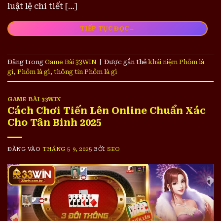
luật lệ chi tiết […]
→
TIẾP TỤC ĐỌC
Đăng trong
Game Bài 33WIN
|
Được gắn thẻ
khái niệm Phỏm là
gì
,
Phỏm là gì
,
thông tin Phỏm là gì
GAME BÀI 33WIN
Cách Chơi Tiến Lên Online Chuẩn Xác
Cho Tân Binh 2025
ĐĂNG VÀO
THÁNG 5 9, 2025
BỞI
SEO