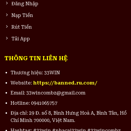
Đăng Nhập
Nạp Tiền
Rút Tiền
Tải App
THÔNG TIN LIÊN HỆ
Thương hiệu: 33WIN
Website:
https://banned.ru.com/
Email:
33wincombz@gmail.com
Hotline: 0941065757
Địa chỉ: 29 Đ. số 8, Bình Hưng Hoà A, Bình Tân, Hồ
Chí Minh 700000, Việt Nam.
Hashtag: #33win #nhacai33win #33wincombz