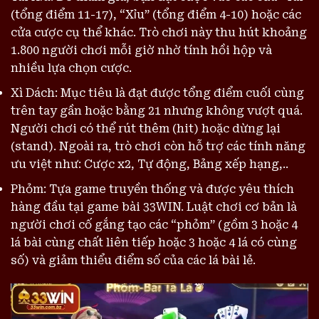
(tổng điểm 11-17), “Xỉu” (tổng điểm 4-10) hoặc các
cửa cược cụ thể khác. Trò chơi này thu hút khoảng
1.800 người chơi mỗi giờ nhờ tính hồi hộp và
nhiều lựa chọn cược.
Xì Dách: Mục tiêu là đạt được tổng điểm cuối cùng
trên tay gần hoặc bằng 21 nhưng không vượt quá.
Người chơi có thể rút thêm (hit) hoặc dừng lại
(stand). Ngoài ra, trò chơi còn hỗ trợ các tính năng
ưu việt như: Cược x2, Tự động, Bảng xếp hạng,..
Phỏm: Tựa game truyền thống và được yêu thích
hàng đầu tại game bài 33WIN. Luật chơi cơ bản là
người chơi cố gắng tạo các “phỏm” (gồm 3 hoặc 4
lá bài cùng chất liên tiếp hoặc 3 hoặc 4 lá có cùng
số) và giảm thiểu điểm số của các lá bài lẻ.