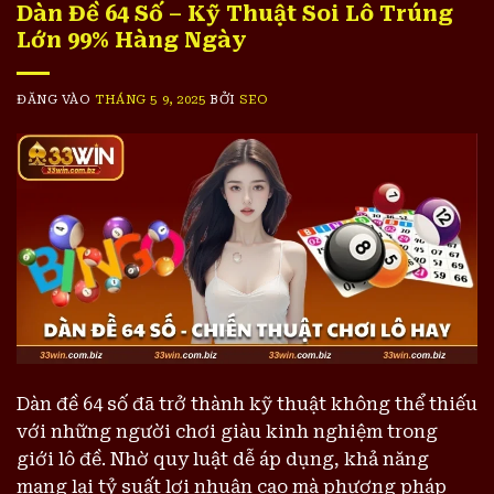
Dàn Đề 64 Số – Kỹ Thuật Soi Lô Trúng
Lớn 99% Hàng Ngày
ĐĂNG VÀO
THÁNG 5 9, 2025
BỞI
SEO
Dàn đề 64 số đã trở thành kỹ thuật không thể thiếu
với những người chơi giàu kinh nghiệm trong
giới lô đề. Nhờ quy luật dễ áp dụng, khả năng
mang lại tỷ suất lợi nhuận cao mà phương pháp