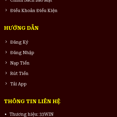
Chính Sách Bảo Mật
Điều Khoản Điều Kiện
HƯỚNG DẪN
Đăng Ký
Đăng Nhập
Nạp Tiền
Rút Tiền
Tải App
THÔNG TIN LIÊN HỆ
Thương hiệu: 33WIN