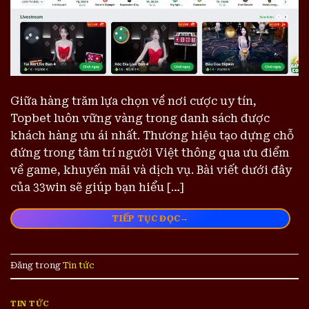
Giữa hàng trăm lựa chọn về nơi cược uy tín,
Topbet luôn vững vàng trong danh sách được
khách hàng ưu ái nhất. Thương hiệu tạo dựng chỗ
đứng trong tâm trí người Việt thông qua ưu điểm
về game, khuyến mãi và dịch vụ. Bài viết dưới đây
của 33win sẽ giúp bạn hiểu […]
→
TIẾP TỤC ĐỌC
Đăng trong
Tin tức
TIN TỨC