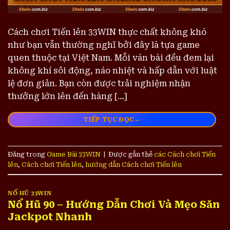
Cách chơi Tiến lên 33WIN thực chất không khó
như bạn vẫn thường nghĩ bởi đây là tựa game
quen thuộc tại Việt Nam. Mỗi ván bài đều đem lại
không khí sôi động, náo nhiệt và hấp dẫn với luật
lệ đơn giản. Bạn còn được trải nghiệm nhận
thưởng lớn lên đến hàng […]
→
TIẾP TỤC ĐỌC
Đăng trong
Game Bài 33WIN
|
Được gắn thẻ
các Cách chơi Tiến
lên
,
Cách chơi Tiến lên
,
hướng dẫn Cách chơi Tiến lên
NỔ HŨ 33WIN
Nổ Hũ 90 – Hướng Dẫn Chơi Và Mẹo Săn
Jackpot Nhanh