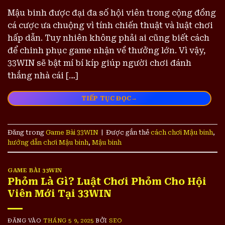
Mậu binh được đại đa số hội viên trong cộng đồng
cá cược ưa chuộng vì tính chiến thuật và luật chơi
hấp dẫn. Tuy nhiên không phải ai cũng biết cách
để chinh phục game nhận về thưởng lớn. Vì vậy,
33WIN sẽ bật mí bí kíp giúp người chơi đánh
thắng nhà cái […]
→
TIẾP TỤC ĐỌC
Đăng trong
Game Bài 33WIN
|
Được gắn thẻ
cách chơi Mậu binh
,
hướng dẫn chơi Mậu binh
,
Mậu binh
GAME BÀI 33WIN
Phỏm Là Gì? Luật Chơi Phỏm Cho Hội
Viên Mới Tại 33WIN
ĐĂNG VÀO
THÁNG 5 9, 2025
BỞI
SEO