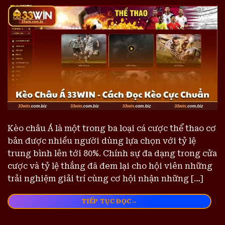
Kèo châu Á là một trong ba loại cá cược thể thao cơ
bản được nhiều người dùng lựa chọn với tỷ lệ
trung bình lên tới 80%. Chính sự đa dạng trong cửa
cược và tỷ lệ thắng đã đem lại cho hội viên những
trải nghiệm giải trí cùng cơ hội nhận những […]
→
TIẾP TỤC ĐỌC