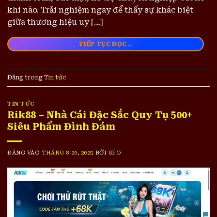
khi nào. Trải nghiệm ngay để thấy sự khác biệt
giữa thương hiệu uy […]
→
TIẾP TỤC ĐỌC
Đăng trong
Tin tức
TIN TỨC
Rik88 – Nhà Cái Đặc Sắc Quy Tụ 500+
Siêu Phẩm Đình Đám
ĐĂNG VÀO
THÁNG 8 20, 2025
BỞI
SEO