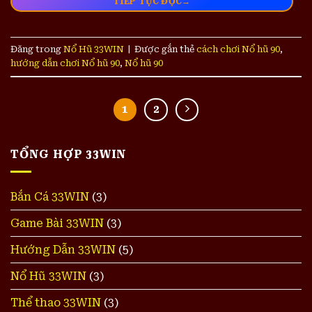
→
TIẾP TỤC ĐỌC
Đăng trong
Nổ Hũ 33WIN
|
Được gắn thẻ
cách chơi Nổ hũ 90
,
hướng dẫn chơi Nổ hũ 90
,
Nổ hũ 90
1
2
TỔNG HỢP 33WIN
Bắn Cá 33WIN
(3)
Game Bài 33WIN
(3)
Hướng Dẫn 33WIN
(5)
Nổ Hũ 33WIN
(3)
Thể thao 33WIN
(3)