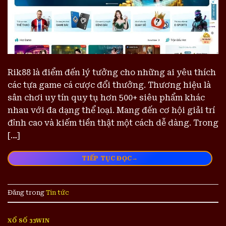
Rik88 là điểm đến lý tưởng cho những ai yêu thích
các tựa game cá cược đổi thưởng. Thương hiệu là
sân chơi uy tín quy tụ hơn 500+ siêu phẩm khác
nhau với đa dạng thể loại. Mang đến cơ hội giải trí
đỉnh cao và kiếm tiền thật một cách dễ dàng. Trong
[…]
→
TIẾP TỤC ĐỌC
Đăng trong
Tin tức
XỔ SỐ 33WIN