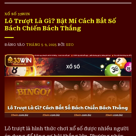
XỔ SỐ 33WIN
Lô Trượt Là Gì? Bật Mí Cách Bắt Số
Bách Chiến Bách Thắng
ĐĂNG VÀO
THÁNG 5 9, 2025
BỞI
SEO
Lô trượt là hình thức chơi xổ số được nhiều người