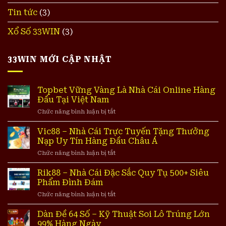
Tin tức
(3)
Xổ Số 33WIN
(3)
33WIN MỚI CẬP NHẬT
Topbet Vững Vàng Là Nhà Cái Online Hàng
Đầu Tại Việt Nam
Chức năng bình luận bị tắt
ở
Topbet
Vững
Vic88 – Nhà Cái Trực Tuyến Tặng Thưởng
Vàng
Nạp Uy Tín Hàng Đầu Châu Á
Là
Chức năng bình luận bị tắt
ở
Nhà
Vic88
Cái
–
Rik88 – Nhà Cái Đặc Sắc Quy Tụ 500+ Siêu
Online
Nhà
Hàng
Phẩm Đình Đám
Cái
Đầu
Chức năng bình luận bị tắt
ở
Trực
Tại
Rik88
Tuyến
Việt
–
Dàn Đề 64 Số – Kỹ Thuật Soi Lô Trúng Lớn
Tặng
Nam
Nhà
Thưởng
99% Hàng Ngày