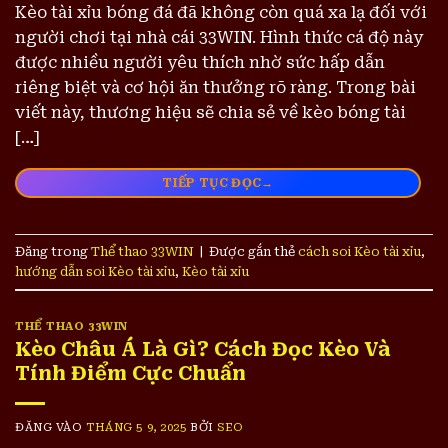
Kèo tài xỉu bóng đá đã không còn quá xa lạ đối với
người chơi tại nhà cái 33WIN. Hình thức cá độ này
được nhiều người yêu thích nhờ sức hấp dẫn
riêng biệt và cơ hội ăn thưởng rõ ràng. Trong bài
viết này, thương hiệu sẽ chia sẻ về kèo bóng tài
[…]
→
TIẾP TỤC ĐỌC
Đăng trong
Thể thao 33WIN
|
Được gắn thẻ
cách soi Kèo tài xỉu
,
hướng dẫn soi Kèo tài xỉu
,
Kèo tài xỉu
THỂ THAO 33WIN
Kèo Châu Á Là Gì? Cách Đọc Kèo Và
Tính Điểm Cực Chuẩn
ĐĂNG VÀO
THÁNG 5 9, 2025
BỞI
SEO