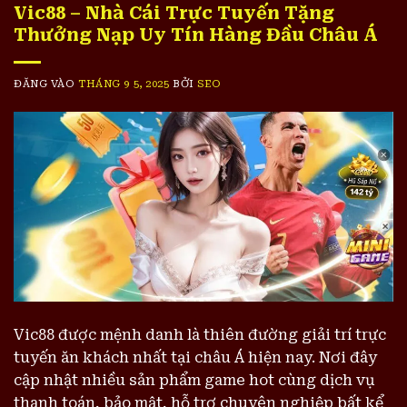
Vic88 – Nhà Cái Trực Tuyến Tặng
Thưởng Nạp Uy Tín Hàng Đầu Châu Á
ĐĂNG VÀO
THÁNG 9 5, 2025
BỞI
SEO
Vic88 được mệnh danh là thiên đường giải trí trực
tuyến ăn khách nhất tại châu Á hiện nay. Nơi đây
cập nhật nhiều sản phẩm game hot cùng dịch vụ
thanh toán, bảo mật, hỗ trợ chuyên nghiệp bất kể