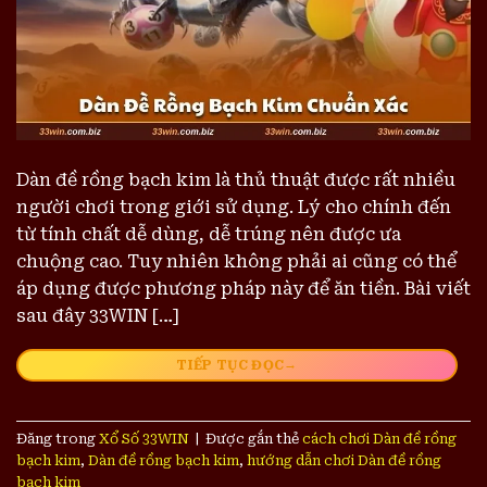
Dàn đề rồng bạch kim là thủ thuật được rất nhiều
người chơi trong giới sử dụng. Lý cho chính đến
từ tính chất dễ dùng, dễ trúng nên được ưa
chuộng cao. Tuy nhiên không phải ai cũng có thể
áp dụng được phương pháp này để ăn tiền. Bài viết
sau đây 33WIN […]
→
TIẾP TỤC ĐỌC
Đăng trong
Xổ Số 33WIN
|
Được gắn thẻ
cách chơi Dàn đề rồng
bạch kim
,
Dàn đề rồng bạch kim
,
hướng dẫn chơi Dàn đề rồng
bạch kim