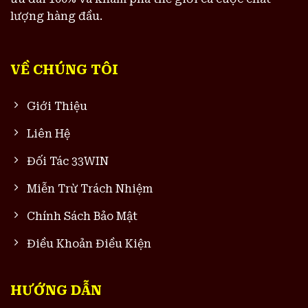
lượng hàng đầu.
VỀ CHÚNG TÔI
Giới Thiệu
Liên Hệ
Đối Tác 33WIN
Miễn Trừ Trách Nhiệm
Chính Sách Bảo Mật
Điều Khoản Điều Kiện
HƯỚNG DẪN