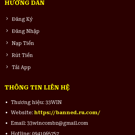
HƯỚNG DẪN
Đăng Ký
Đăng Nhập
Nạp Tiền
Rút Tiền
Tải App
THÔNG TIN LIÊN HỆ
Thương hiệu: 33WIN
Website:
https://banned.ru.com/
Email:
33wincombz@gmail.com
Hotline: 0941065757