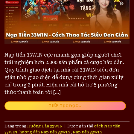
Nạp tiền 33WIN cực nhanh gọn giúp người chơi
trải nghiệm hơn 2.000 sản phẩm cá cược hấp dẫn.
Quy trình giao dịch tại nhà cái 33WIN siêu đơn
giản nhờ giao diện dễ dùng cùng thời gian xử lý
chỉ trong 2 phút. Hiện nhà cái hỗ trợ 5 phương
thức thanh toán tối […]
→
TIẾP TỤC ĐỌC
Đăng trong
Hướng Dẫn 33WIN
|
Được gắn thẻ
cách Nạp tiền
33WIN
,
hướng dẫn Nạp tiền 33WIN
,
Nạp tiền 33WIN