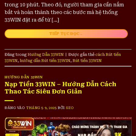
trong 10 phút. Theo đó, người tham gia cần nắm
bắt và hoàn thành theo các bước mà hệ thống
33WIN đặt ra để từ […]
→
TIẾP TỤC ĐỌC
Đăng trong
Hướng Dẫn 33WIN
|
Được gắn thẻ
cách Rút tiền
33WIN
,
hướng dẫn Rút tiền 33WIN
,
Rút tiền 33WIN
HƯỚNG DẪN 33WIN
Nạp Tiền 33WIN – Hướng Dẫn Cách
Thao Tác Siêu Đơn Giản
ĐĂNG VÀO
THÁNG 5 9, 2025
BỞI
SEO