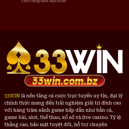
Chức năng bình luận bị tắt
ở
–
Siêu
Á
Dàn
Kỹ
Phẩm
Đề
Thuật
Đình
Rồng
Soi
Đám
Bạch
Lô
Kim
Trúng
Chuẩn
Lớn
Xác
99%
–
Hàng
Bí
Ngày
Kíp
Nuôi
Số
Dễ
Trúng
33WIN
là nền tảng cá cược trực tuyến uy tín, đại lý
chính thức mang đến trải nghiệm giải trí đỉnh cao
với hàng trăm sảnh game hấp dẫn như bắn cá,
game bài, slot, thể thao, xổ số và live casino. Tỷ lệ
thắng cao, bảo mật tuyệt đối, hỗ trợ chuyên