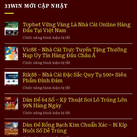
33WIN MỚI CẬP NHẬT
Topbet Vững Vàng Là Nhà Cái Online Hàng
Đầu Tại Việt Nam
Chức năng bình luận bị tắt
ở
Topbet
Vững
Vic88 – Nhà Cái Trực Tuyến Tặng Thưởng
Vàng
Nạp Uy Tín Hàng Đầu Châu Á
Là
Chức năng bình luận bị tắt
ở
Nhà
Vic88
Cái
–
Rik88 – Nhà Cái Đặc Sắc Quy Tụ 500+ Siêu
Online
Nhà
Hàng
Phẩm Đình Đám
Cái
Đầu
Chức năng bình luận bị tắt
ở
Trực
Tại
Rik88
Tuyến
Việt
–
Dàn Đề 64 Số – Kỹ Thuật Soi Lô Trúng Lớn
Tặng
Nam
Nhà
Thưởng
99% Hàng Ngày
Cái
Nạp
Chức năng bình luận bị tắt
ở
Đặc
Uy
Dàn
Sắc
Tín
Đề
Dàn Đề Rồng Bạch Kim Chuẩn Xác – Bí Kíp
Quy
Hàng
64
Tụ
Nuôi Số Dễ Trúng
Đầu
Số
500+
Châu