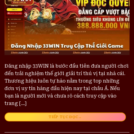
Đăng nhập 33WIN là bước đầu tiên đưa người chơi
đến trải nghiệm thế giới giải trí thú vị tại nhà cái.
Thương hiệu luôn tự hào nằm trong top những
đơn vị uy tín hàng đầu hiện nay tại châu Á. Nếu
bạn là người mới và chưa rõ cách truy cập vào
trang […]
→
TIẾP TỤC ĐỌC