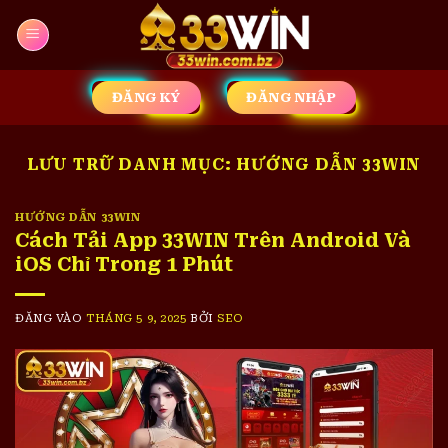
Bỏ
qua
nội
dung
ĐĂNG KÝ
ĐĂNG NHẬP
LƯU TRỮ DANH MỤC:
HƯỚNG DẪN 33WIN
HƯỚNG DẪN 33WIN
Cách Tải App 33WIN Trên Android Và
iOS Chỉ Trong 1 Phút
ĐĂNG VÀO
THÁNG 5 9, 2025
BỞI
SEO