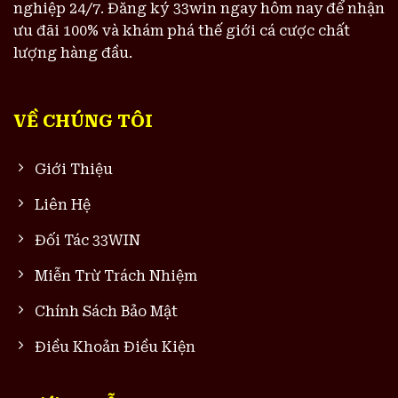
nghiệp 24/7. Đăng ký 33win ngay hôm nay để nhận
ưu đãi 100% và khám phá thế giới cá cược chất
lượng hàng đầu.
VỀ CHÚNG TÔI
Giới Thiệu
Liên Hệ
Đối Tác 33WIN
Miễn Trừ Trách Nhiệm
Chính Sách Bảo Mật
Điều Khoản Điều Kiện