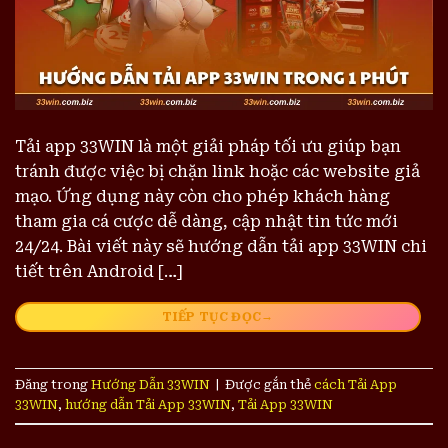
Tải app 33WIN là một giải pháp tối ưu giúp bạn
tránh được việc bị chặn link hoặc các website giả
mạo. Ứng dụng này còn cho phép khách hàng
tham gia cá cược dễ dàng, cập nhật tin tức mới
24/24. Bài viết này sẽ hướng dẫn tải app 33WIN chi
tiết trên Android […]
→
TIẾP TỤC ĐỌC
Đăng trong
Hướng Dẫn 33WIN
|
Được gắn thẻ
cách Tải App
33WIN
,
hướng dẫn Tải App 33WIN
,
Tải App 33WIN