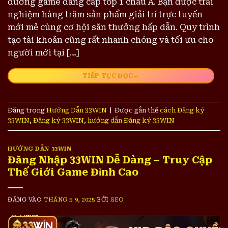
đường game đẳng cấp top 1 châu Á. Bạn được trải
nghiệm hàng trăm sản phẩm giải trí trực tuyến
mới mẻ cùng cơ hội săn thưởng hấp dẫn. Quy trình
tạo tài khoản cũng rất nhanh chóng và tối ưu cho
người mới tại […]
→
TIẾP TỤC ĐỌC
Đăng trong
Hướng Dẫn 33WIN
|
Được gắn thẻ
cách Đăng ký
33WIN
,
Đăng ký 33WIN
,
hướng dẫn Đăng ký 33WIN
HƯỚNG DẪN 33WIN
Đăng Nhập 33WIN Dễ Dàng – Truy Cập
Thế Giới Game Đỉnh Cao
ĐĂNG VÀO
THÁNG 5 9, 2025
BỞI
SEO