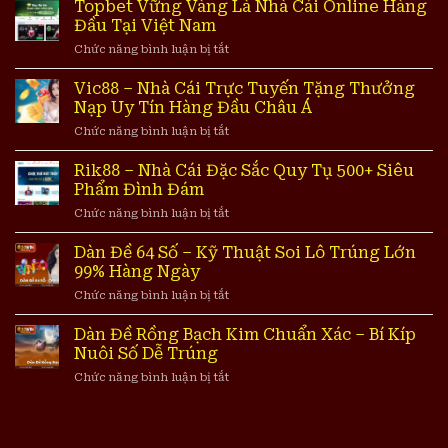
Topbet Vững Vàng Là Nhà Cái Online Hàng
Đầu Tại Việt Nam
Chức năng bình luận bị tắt
ở
Topbet
Vững
Vic88 – Nhà Cái Trực Tuyến Tặng Thưởng
Vàng
Nạp Uy Tín Hàng Đầu Châu Á
Là
Chức năng bình luận bị tắt
ở
Nhà
Vic88
Cái
–
Rik88 – Nhà Cái Đặc Sắc Quy Tụ 500+ Siêu
Online
Nhà
Hàng
Phẩm Đình Đám
Cái
Đầu
Chức năng bình luận bị tắt
ở
Trực
Tại
Rik88
Tuyến
Việt
–
Dàn Đề 64 Số – Kỹ Thuật Soi Lô Trúng Lớn
Tặng
Nam
Nhà
Thưởng
99% Hàng Ngày
Cái
Nạp
Chức năng bình luận bị tắt
ở
Đặc
Uy
Dàn
Sắc
Tín
Đề
Dàn Đề Rồng Bạch Kim Chuẩn Xác – Bí Kíp
Quy
Hàng
64
Tụ
Nuôi Số Dễ Trúng
Đầu
Số
500+
Châu
Chức năng bình luận bị tắt
ở
–
Siêu
Á
Dàn
Kỹ
Phẩm
Đề
Thuật
Đình
Rồng
Soi
Đám
Bạch