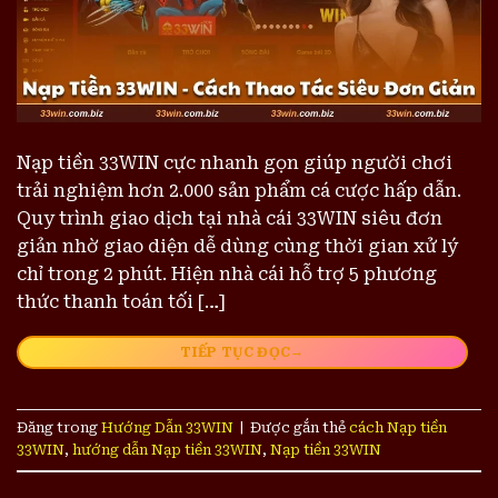
Nạp tiền 33WIN cực nhanh gọn giúp người chơi
trải nghiệm hơn 2.000 sản phẩm cá cược hấp dẫn.
Quy trình giao dịch tại nhà cái 33WIN siêu đơn
giản nhờ giao diện dễ dùng cùng thời gian xử lý
chỉ trong 2 phút. Hiện nhà cái hỗ trợ 5 phương
thức thanh toán tối […]
→
TIẾP TỤC ĐỌC
Đăng trong
Hướng Dẫn 33WIN
|
Được gắn thẻ
cách Nạp tiền
33WIN
,
hướng dẫn Nạp tiền 33WIN
,
Nạp tiền 33WIN