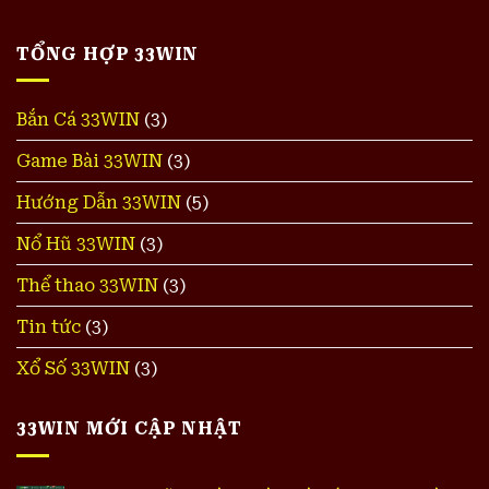
TỔNG HỢP 33WIN
Bắn Cá 33WIN
(3)
Game Bài 33WIN
(3)
Hướng Dẫn 33WIN
(5)
Nổ Hũ 33WIN
(3)
Thể thao 33WIN
(3)
Tin tức
(3)
Xổ Số 33WIN
(3)
33WIN MỚI CẬP NHẬT