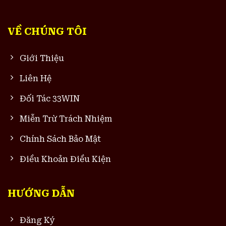
VỀ CHÚNG TÔI
Giới Thiệu
Liên Hệ
Đối Tác 33WIN
Miễn Trừ Trách Nhiệm
Chính Sách Bảo Mật
Điều Khoản Điều Kiện
HƯỚNG DẪN
Đăng Ký