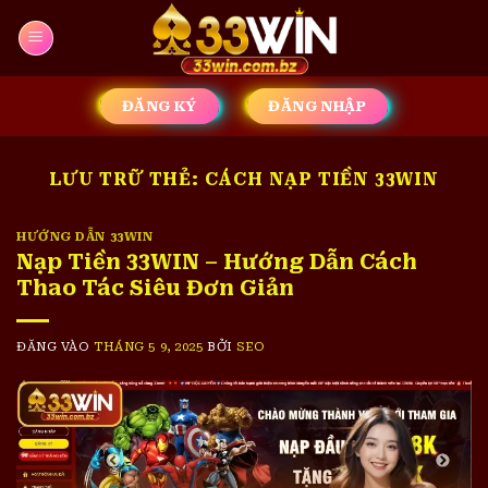
Bỏ
qua
nội
dung
ĐĂNG KÝ
ĐĂNG NHẬP
LƯU TRỮ THẺ:
CÁCH NẠP TIỀN 33WIN
HƯỚNG DẪN 33WIN
Nạp Tiền 33WIN – Hướng Dẫn Cách
Thao Tác Siêu Đơn Giản
ĐĂNG VÀO
THÁNG 5 9, 2025
BỞI
SEO