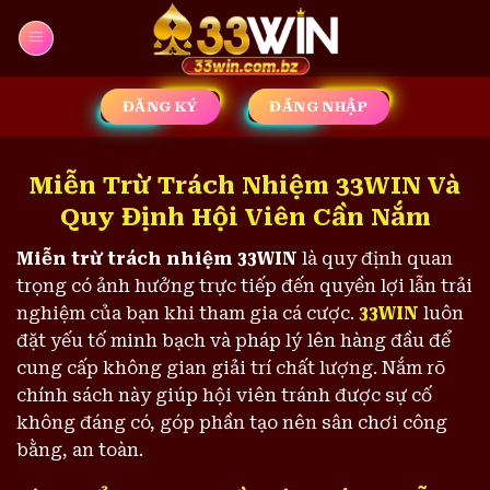
Bỏ
qua
nội
dung
ĐĂNG KÝ
ĐĂNG NHẬP
Miễn Trừ Trách Nhiệm 33WIN Và
Quy Định Hội Viên Cần Nắm
Miễn trừ trách nhiệm 33WIN
là quy định quan
trọng có ảnh hưởng trực tiếp đến quyền lợi lẫn trải
nghiệm của bạn khi tham gia cá cược.
33WIN
luôn
đặt yếu tố minh bạch và pháp lý lên hàng đầu để
cung cấp không gian giải trí chất lượng. Nắm rõ
chính sách này giúp hội viên tránh được sự cố
không đáng có, góp phần tạo nên sân chơi công
bằng, an toàn.