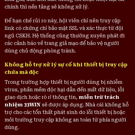
chính thì nền tảng sẽ không xử lý.
Để hạn chế rủi ro này, hội viên chỉ nên truy cập
link có chứng chỉ bảo mật SSL và xác thực từ đội
ngũ CSKH. Hệ thống cũng thường xuyên phát đi
các cảnh báo về trang giả mạo để bảo vệ người
dùng chủ động phòng tránh.
Không hỗ trợ xử lý sự cố khi thiết bị truy cập
chứa mã độc
Trong trường hợp thiết bị người dùng bị nhiễm
virus, phần mềm độc hại dẫn đến mất dữ liệu, lỗi
giao dịch hoặc rò rỉ thông tin,
miễn trừ trách
nhiệm 33WIN
sẽ được áp dụng. Nhà cái không hỗ
trợ cho các tổn thất phát sinh do lỗi thiết bị hoặc
môi trường truy cập không an toàn từ phía người
dùng.