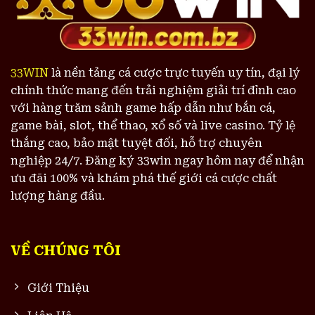
33WIN
là nền tảng cá cược trực tuyến uy tín, đại lý
chính thức mang đến trải nghiệm giải trí đỉnh cao
với hàng trăm sảnh game hấp dẫn như bắn cá,
game bài, slot, thể thao, xổ số và live casino. Tỷ lệ
thắng cao, bảo mật tuyệt đối, hỗ trợ chuyên
nghiệp 24/7. Đăng ký 33win ngay hôm nay để nhận
ưu đãi 100% và khám phá thế giới cá cược chất
lượng hàng đầu.
VỀ CHÚNG TÔI
Giới Thiệu