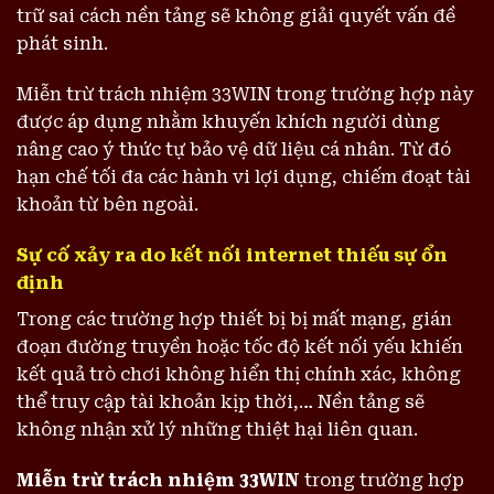
trữ sai cách nền tảng sẽ không giải quyết vấn đề
phát sinh.
Miễn trừ trách nhiệm 33WIN trong trường hợp này
được áp dụng nhằm khuyến khích người dùng
nâng cao ý thức tự bảo vệ dữ liệu cá nhân. Từ đó
hạn chế tối đa các hành vi lợi dụng, chiếm đoạt tài
khoản từ bên ngoài.
Sự cố xảy ra do kết nối internet thiếu sự ổn
định
Trong các trường hợp thiết bị bị mất mạng, gián
đoạn đường truyền hoặc tốc độ kết nối yếu khiến
kết quả trò chơi không hiển thị chính xác, không
thể truy cập tài khoản kịp thời,… Nền tảng sẽ
không nhận xử lý những thiệt hại liên quan.
Miễn trừ trách nhiệm 33WIN
trong trường hợp