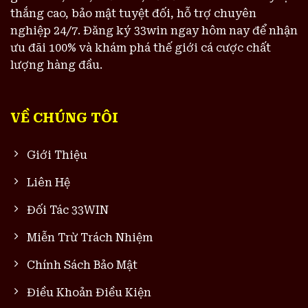
thắng cao, bảo mật tuyệt đối, hỗ trợ chuyên
nghiệp 24/7. Đăng ký 33win ngay hôm nay để nhận
ưu đãi 100% và khám phá thế giới cá cược chất
lượng hàng đầu.
VỀ CHÚNG TÔI
Giới Thiệu
Liên Hệ
Đối Tác 33WIN
Miễn Trừ Trách Nhiệm
Chính Sách Bảo Mật
Điều Khoản Điều Kiện