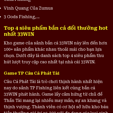
Vinh Quang Của Zumus
3 Gods Fishing,…
Top 4 siêu phẩm bắn cá đổi thưởng hot
nhất 33WIN
Kho game của sảnh bắn cá 33WIN này lên đến hơn
100+ sản phẩm khác nhau thoải mái cho bạn lựa
chọn. Dưới đây là danh sách top 4 siêu phẩm thu
hút lượt truy cập cao nhất tại nhà cái 33WIN.
Game TP Câu Cá Phát Tài
Câu Cá Phát Tài là trò chơi thịnh hành nhất hiện
nay do sảnh TP Fishing liên kết cùng bắn cá
33WIN phát hành. Game lấy cảm hứng từ chủ đề
Thần Tài mang lại nhiều may mắn, sự an khang và
thịnh vượng. Thành viên có cơ hội sở hữu kho báu