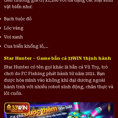
tiền thưởng giá trị x1,200 với đa dạng các loại sinh
vật biển như:
Bạch tuộc đỏ
Lóc vàng
Voi xanh
Cua biển khổng lồ,…
Star Hunter – Game bắn cá 33WIN thịnh hành
Star Hunter có tên gọi khác là bắn cá Vũ Trụ, trò
chơi do FC Fishing phát hành từ năm 2021. Bạn
được hòa mình vào không khí đại dương ngoài
hành tinh với nhiều robot sinh động, chân thực và
lôi cuốn.