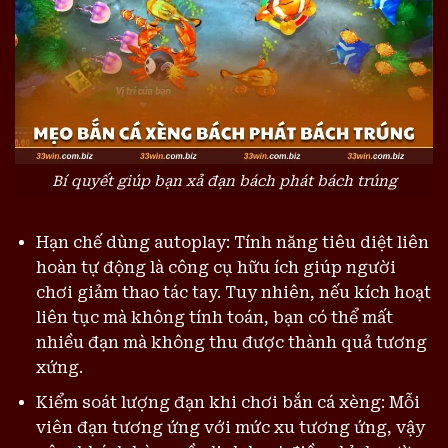
Bí quyết giúp bạn xả đạn bách phát bách trúng
Hạn chế dùng autoplay: Tính năng tiêu diệt liên
hoàn tự động là công cụ hữu ích giúp người
chơi giảm thao tác tay. Tuy nhiên, nếu kích hoạt
liên tục mà không tính toán, bạn có thể mất
nhiều đạn mà không thu được thành quả tương
xứng.
Kiểm soát lượng đạn khi chơi bắn cá xèng: Mỗi
viên đạn tương ứng với mức xu tương ứng, vậy