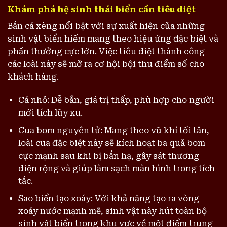
Khám phá hệ sinh thái biển cần tiêu diệt
Bắn cá xèng nổi bật với sự xuất hiện của những
sinh vật biển hiếm mang theo hiệu ứng đặc biệt và
phần thưởng cực lớn. Việc tiêu diệt thành công
các loài này sẽ mở ra cơ hội bội thu điểm số cho
khách hàng.
Cá nhỏ: Dễ bắn, giá trị thấp, phù hợp cho người
mới tích lũy xu.
Cua bom nguyên tử: Mang theo vũ khí tối tân,
loài cua đặc biệt này sẽ kích hoạt ba quả bom
cực mạnh sau khi bị bắn hạ, gây sát thương
diện rộng và giúp làm sạch màn hình trong tích
tắc.
Sao biển tạo xoáy: Với khả năng tạo ra vòng
xoáy nước mạnh mẽ, sinh vật này hút toàn bộ
sinh vật biển trong khu vực về một điểm trung