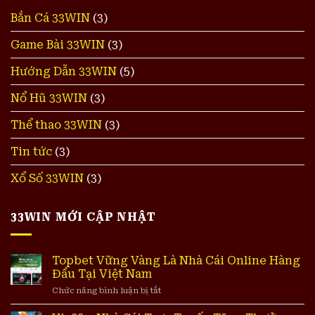
Bắn Cá 33WIN
(3)
Game Bài 33WIN
(3)
Hướng Dẫn 33WIN
(5)
Nổ Hũ 33WIN
(3)
Thể thao 33WIN
(3)
Tin tức
(3)
Xổ Số 33WIN
(3)
33WIN MỚI CẬP NHẬT
Topbet Vững Vàng Là Nhà Cái Online Hàng
Đầu Tại Việt Nam
Chức năng bình luận bị tắt
ở
Topbet
Vững