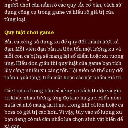
người chơi cần nắm rõ các quy tắc cơ bản, cách sử
dụng công cụ trong game và hiểu rõ giá trị của
từng loại.
Quy luật chơi game
Bắn cá xèng sử dụng xu để quy đổi thành lượt xả
đạn. Mỗi viên đạn bắn ra tiêu tốn một lượng xu và
mỗi con cá bị hạ sẽ mang lại số điểm hoặc xu tương
ứng. Hiểu đơn giản thì quy luật của game bạn tích
lũy càng nhiều xu càng tốt. Hội viên có thể quy đổi
thành quà tặng, tiền mặt hoặc các vật phẩm giá trị.
Các loại cá trong bắn cá xèng có kích thước và giá
trị khác nhau tương ứng độ khó hạ gục. Hiểu nôm
na là cá nhỏ mang lại ít xu, trong khi cá lớn hoặc cá
boss có giá trị cao hơn. Vì vậy, tùy vào số lượng xu
bạn đang có mà cân nhắc lựa chọn sinh vật biển để
xả đạn.