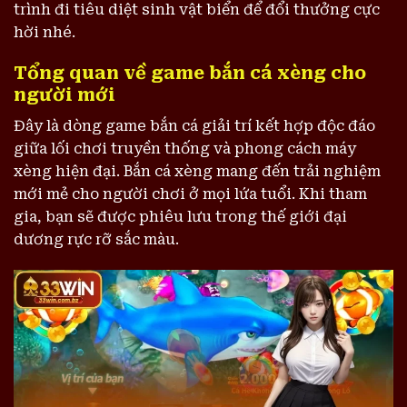
trình đi tiêu diệt sinh vật biển để đổi thưởng cực
hời nhé.
Tổng quan về game bắn cá xèng cho
người mới
Đây là dòng game bắn cá giải trí kết hợp độc đáo
giữa lối chơi truyền thống và phong cách máy
xèng hiện đại. Bắn cá xèng mang đến trải nghiệm
mới mẻ cho người chơi ở mọi lứa tuổi. Khi tham
gia, bạn sẽ được phiêu lưu trong thế giới đại
dương rực rỡ sắc màu.