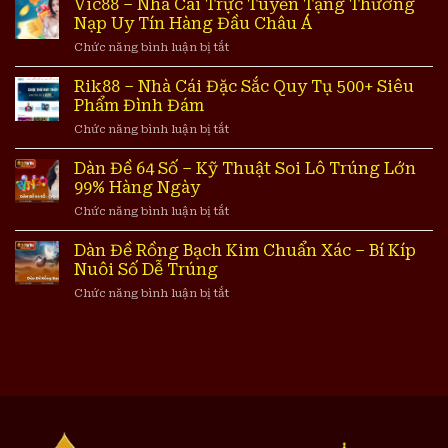
Vic88 – Nhà Cái Trực Tuyến Tặng Thưởng
Vàng
Nạp Uy Tín Hàng Đầu Châu Á
Là
Chức năng bình luận bị tắt
ở
Nhà
Vic88
Cái
–
Rik88 – Nhà Cái Đặc Sắc Quy Tụ 500+ Siêu
Online
Nhà
Hàng
Phẩm Đình Đám
Cái
Đầu
Chức năng bình luận bị tắt
ở
Trực
Tại
Rik88
Tuyến
Việt
–
Dàn Đề 64 Số – Kỹ Thuật Soi Lô Trúng Lớn
Tặng
Nam
Nhà
Thưởng
99% Hàng Ngày
Cái
Nạp
Chức năng bình luận bị tắt
ở
Đặc
Uy
Dàn
Sắc
Tín
Đề
Dàn Đề Rồng Bạch Kim Chuẩn Xác – Bí Kíp
Quy
Hàng
64
Tụ
Nuôi Số Dễ Trúng
Đầu
Số
500+
Châu
Chức năng bình luận bị tắt
ở
–
Siêu
Á
Dàn
Kỹ
Phẩm
Đề
Thuật
Đình
Rồng
Soi
Đám
Bạch
Lô
Kim
Trúng
Chuẩn
Lớn
Xác
99%
–
Hàng
Bí