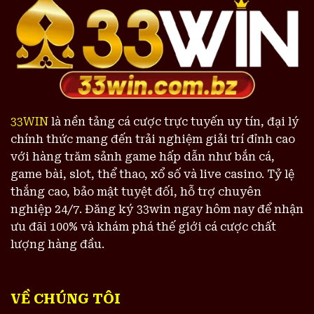
Ngày
Kíp
Nuôi
Số
Dễ
Trúng
33WIN
là nền tảng cá cược trực tuyến uy tín, đại lý
chính thức mang đến trải nghiệm giải trí đỉnh cao
với hàng trăm sảnh game hấp dẫn như bắn cá,
game bài, slot, thể thao, xổ số và live casino. Tỷ lệ
thắng cao, bảo mật tuyệt đối, hỗ trợ chuyên
nghiệp 24/7. Đăng ký 33win ngay hôm nay để nhận
ưu đãi 100% và khám phá thế giới cá cược chất
lượng hàng đầu.
VỀ CHÚNG TÔI