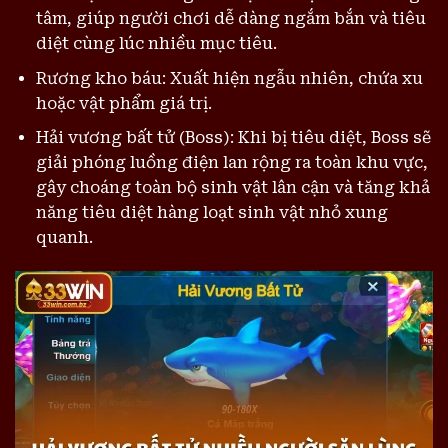
tâm, giúp người chơi dễ dàng ngắm bắn và tiêu
diệt cùng lúc nhiều mục tiêu.
Rương kho báu: Xuất hiện ngẫu nhiên, chứa xu
hoặc vật phẩm giá trị.
Hải vương bất tử (Boss): Khi bị tiêu diệt, Boss sẽ
giải phóng luồng điện lan rộng ra toàn khu vực,
gây choáng toàn bộ sinh vật lân cận và tăng khả
năng tiêu diệt hàng loạt sinh vật nhỏ xung
quanh.