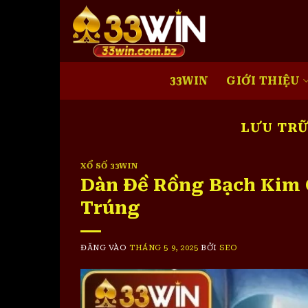
Bỏ
qua
nội
dung
33WIN
GIỚI THIỆU
LƯU TRỮ
XỔ SỐ 33WIN
Dàn Đề Rồng Bạch Kim C
Trúng
ĐĂNG VÀO
THÁNG 5 9, 2025
BỞI
SEO