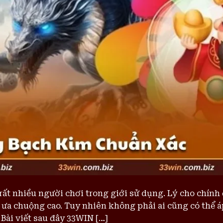
rất nhiều người chơi trong giới sử dụng. Lý cho chính
 ưa chuộng cao. Tuy nhiên không phải ai cũng có thể á
Bài viết sau đây 33WIN […]