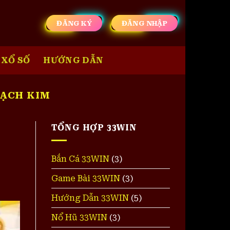
ĐĂNG KÝ
ĐĂNG NHẬP
XỔ SỐ
HƯỚNG DẪN
BẠCH KIM
TỔNG HỢP 33WIN
Bắn Cá 33WIN
(3)
Game Bài 33WIN
(3)
Hướng Dẫn 33WIN
(5)
Nổ Hũ 33WIN
(3)