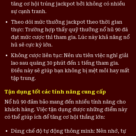
tăng cơ hội trúng jackpot bởi không có nhiều
sự cạnh tranh.
Theo dõi mức thưởng jackpot theo thời gian
thực: Trường hợp thấy quỹ thưởng nổ hũ 90 đã
đạt mức cược thì tham gia. Lúc này khả năng nổ
hũ sẽ cực kỳ lớn.
Không cược liên tục: Nên ưu tiên việc nghỉ giải
lao sau quãng 30 phút đến 1 tiếng tham gia.
Điều này sẽ giúp bạn không bị mệt mỏi hay mất
tập trung.
Tận dụng tốt các tính năng cung cấp
Nổ hũ 90 đảm bảo mang đến nhiều tính năng cho
khách hàng. Việc tận dụng được những điểm này
có thể giúp ích để tăng cơ hội thắng lớn:
Dùng chế độ tự động thông minh: Nên nhớ, tự