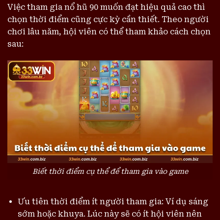
Việc tham gia nổ hũ 90 muốn đạt hiệu quả cao thì
chọn thời điểm cũng cực kỳ cần thiết. Theo người
chơi lâu năm, hội viên có thể tham khảo cách chọn
sau:
Biết thời điểm cụ thể để tham gia vào game
Ưu tiên thời điểm ít người tham gia: Ví dụ sáng
sớm hoặc khuya. Lúc này sẽ có ít hội viên nên