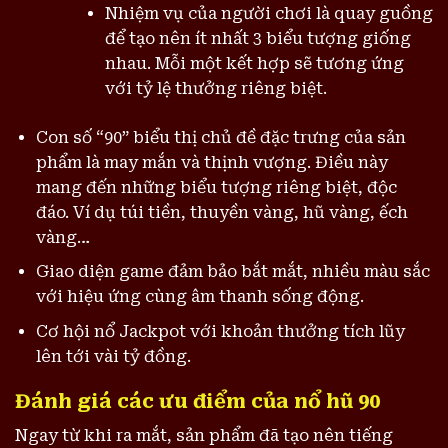
Nhiệm vụ của người chơi là quay guồng
để tạo nên ít nhất 3 biểu tượng giống
nhau. Mỗi một kết hợp sẽ tương ứng
với tỷ lệ thưởng riêng biệt.
Con số “90” biểu thị chủ đề đặc trưng của sản
phẩm là may mắn và thịnh vượng. Điều này
mang đến những biểu tượng riêng biệt, độc
đáo. Ví dụ túi tiền, thuyền vàng, hũ vàng, ếch
vàng…
Giao diện game đảm bảo bắt mắt, nhiều màu sắc
với hiệu ứng cùng âm thanh sống động.
Cơ hội nổ Jackpot với khoản thưởng tích lũy
lên tới vài tỷ đồng.
Đánh giá các ưu điểm của nổ hũ 90
Ngay từ khi ra mắt, sản phẩm đã tạo nên tiếng