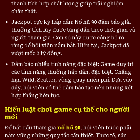
thanh tích hợp chất lượng giúp trải nghiệm
chân thật.
Jackpot cực kỳ hấp dẫn: Nổ hũ 90 đảm bảo giải
thưởng tích lũy được tăng dần theo thời gian và
người tham gia. Con số này được công bố rõ
ràng để hội viên nắm bắt. Hiện tại, Jackpot đã
vượt mốc 2 tỷ đồng.
Đảm bảo nhiều tính năng đặc biệt: Game duy trì
các tính năng thưởng hấp dẫn, đặc biệt. Chẳng
hạn Wild, Scatter, vòng quay miễn phí. Dựa vào
đây, hội viên có thể đảm bảo tạo nên những kết
hợp thắng liên tục.
Hiểu luật chơi game cụ thể cho người
mới
Để bắt đầu tham gia
nổ hũ 90
, hội viên buộc phải
nắm vững những quy tắc cần thiết. Thực tế, sản