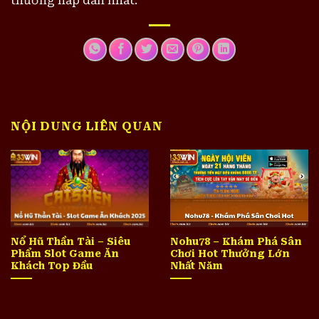
thưởng hấp dẫn nhất.
NỘI DUNG LIÊN QUAN
Nổ Hũ Thần Tài – Siêu
Nohu78 – Khám Phá Sân
Phẩm Slot Game Ăn
Chơi Hot Thưởng Lớn
Khách Top Đầu
Nhất Năm