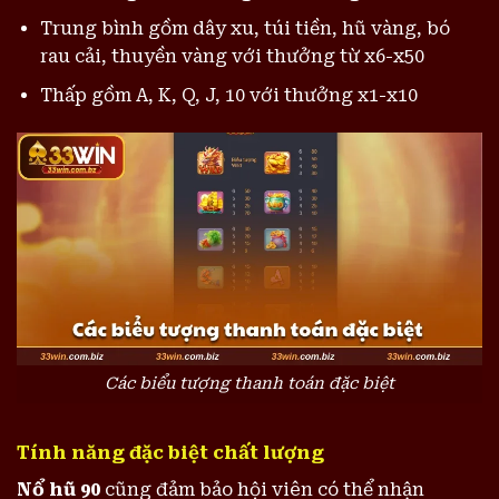
Trung bình gồm dây xu, túi tiền, hũ vàng, bó
rau cải, thuyền vàng với thưởng từ x6-x50
Thấp gồm A, K, Q, J, 10 với thưởng x1-x10
Các biểu tượng thanh toán đặc biệt
Tính năng đặc biệt chất lượng
Nổ hũ 90
cũng đảm bảo hội viên có thể nhận