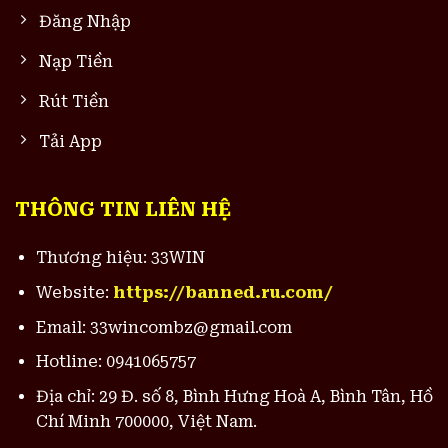
Đăng Nhập
Nạp Tiền
Rút Tiền
Tải App
THÔNG TIN LIÊN HỆ
Thương hiệu: 33WIN
Website:
https://banned.ru.com/
Email:
33wincombz@gmail.com
Hotline: 0941065757
Địa chỉ: 29 Đ. số 8, Bình Hưng Hoà A, Bình Tân, Hồ
Chí Minh 700000, Việt Nam.