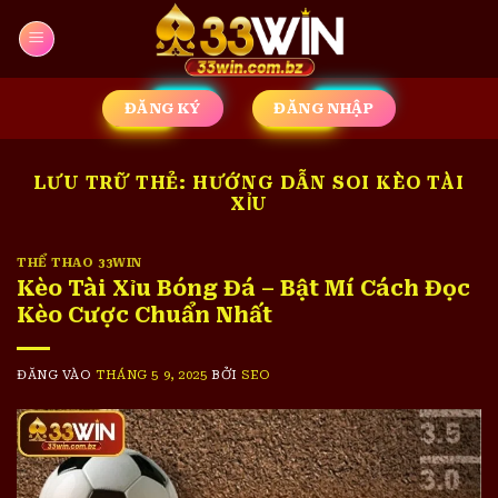
Bỏ
qua
nội
dung
ĐĂNG KÝ
ĐĂNG NHẬP
LƯU TRỮ THẺ:
HƯỚNG DẪN SOI KÈO TÀI
XỈU
THỂ THAO 33WIN
Kèo Tài Xỉu Bóng Đá – Bật Mí Cách Đọc
Kèo Cược Chuẩn Nhất
ĐĂNG VÀO
THÁNG 5 9, 2025
BỞI
SEO