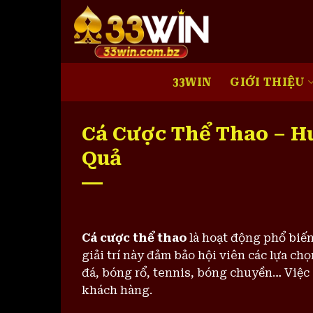
Bỏ
qua
nội
dung
33WIN
GIỚI THIỆU
Cá Cược Thể Thao – H
Quả
Cá cược thể thao
là hoạt động phổ biến
giải trí này đảm bảo hội viên các lựa c
đá, bóng rổ, tennis, bóng chuyền… Việc
khách hàng.