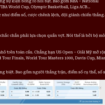
ững sự kiện bóng rổ nổi bật. Bao gồm NBA – National
FIBA World Cup, Olympic Basketball, Liga ACB…
c như điểm số, cược chênh lệch, đội giành chiến thắng
n chắc chắn phải lựa chọn quần vợt. Nói thế là bởi bộ m
nhỏ trên toàn cầu. Chẳng hạn US Open – Giải Mỹ mở rộ
Tour Finals, World Tour Masters 1000, Davis Cup, Mia
ng biệt. Bao gồm người thắng trận, điểm số cụ thể, số 