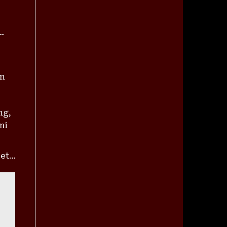
…
ôn
ng,
mi
set…