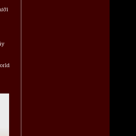
Trúng
Dưới
ây
orld