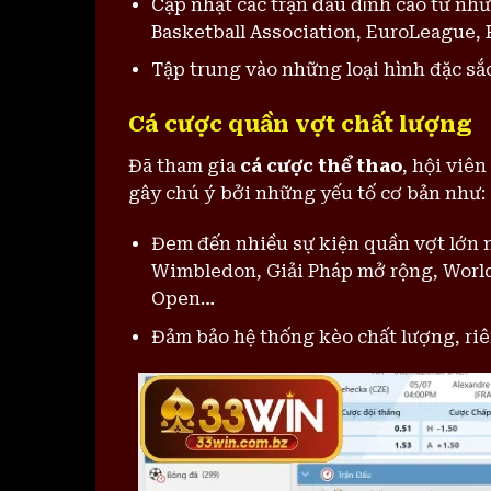
Cập nhật các trận đấu đỉnh cao từ nh
Basketball Association, EuroLeague, 
Tập trung vào những loại hình đặc sắ
Cá cược quần vợt chất lượng
Đã tham gia
cá cược thể thao
, hội viê
gây chú ý bởi những yếu tố cơ bản như:
Đem đến nhiều sự kiện quần vợt lớn 
Wimbledon, Giải Pháp mở rộng, World 
Open…
Đảm bảo hệ thống kèo chất lượng, riê