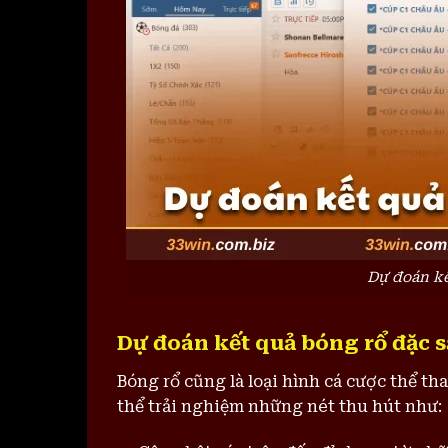
Dự đoán kế
Dự đoán kết quả bóng rổ đặc s
Bóng rổ cũng là loại hình cá cược thể th
thể trải nghiệm những nét thu hút như: