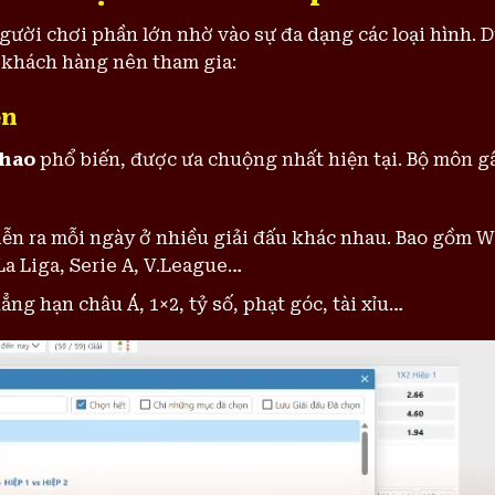
gười chơi phần lớn nhờ vào sự đa dạng các loại hình. 
à khách hàng nên tham gia:
ện
thao
phổ biến, được ưa chuộng nhất hiện tại. Bộ môn g
iễn ra mỗi ngày ở nhiều giải đấu khác nhau. Bao gồm W
a Liga, Serie A, V.League…
ẳng hạn châu Á, 1×2, tỷ số, phạt góc, tài xỉu…