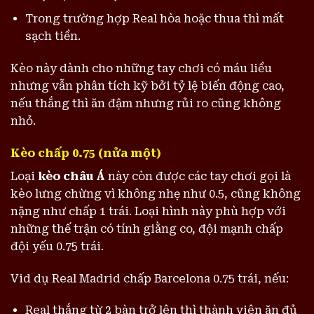
Trong trường hợp Real hòa hoặc thua thì mất
sạch tiền.
Kèo này dành cho những tay chơi có máu liều
nhưng vẫn phân tích kỹ bởi tỷ lệ biến động cao,
nếu thắng thì ăn đậm nhưng rủi ro cũng không
nhỏ.
Kèo chấp 0.75 (nửa một)
Loại
kèo châu Á
này còn được các tay chơi gọi là
kèo lưng chừng vì không nhẹ như 0.5, cũng không
nặng như chấp 1 trái. Loại hình này phù hợp với
những thế trận có tính giằng co, đội mạnh chấp
đội yếu 0.75 trái.
Vid dụ Real Madrid chấp Barcelona 0.75 trái, nếu:
Real thắng từ 2 bàn trở lên thì thành viên ăn đủ