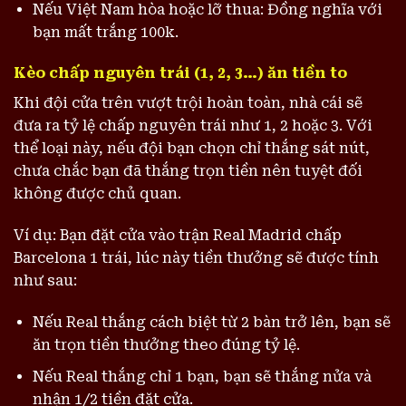
Nếu Việt Nam hòa hoặc lỡ thua: Đồng nghĩa với
bạn mất trắng 100k.
Kèo chấp nguyên trái (1, 2, 3…) ăn tiền to
Khi đội cửa trên vượt trội hoàn toàn, nhà cái sẽ
đưa ra tỷ lệ chấp nguyên trái như 1, 2 hoặc 3. Với
thể loại này, nếu đội bạn chọn chỉ thắng sát nút,
chưa chắc bạn đã thắng trọn tiền nên tuyệt đối
không được chủ quan.
Ví dụ: Bạn đặt cửa vào trận Real Madrid chấp
Barcelona 1 trái, lúc này tiền thưởng sẽ được tính
như sau:
Nếu Real thắng cách biệt từ 2 bàn trở lên, bạn sẽ
ăn trọn tiền thưởng theo đúng tỷ lệ.
Nếu Real thắng chỉ 1 bạn, bạn sẽ thắng nửa và
nhận 1/2 tiền đặt cửa.