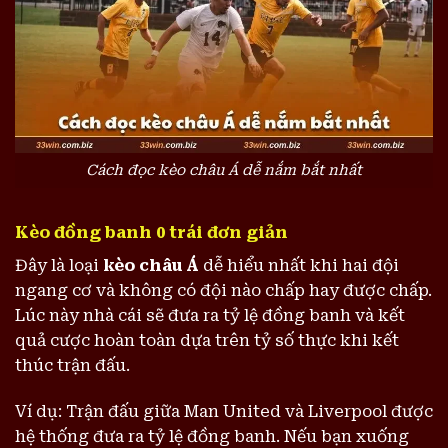
Cách đọc kèo châu Á dễ nắm bắt nhất
Kèo đồng banh 0 trái đơn giản
Đây là loại
kèo châu Á
dễ hiểu nhất khi hai đội
ngang cơ và không có đội nào chấp hay được chấp.
Lúc này nhà cái sẽ đưa ra tỷ lệ đồng banh và kết
quả cược hoàn toàn dựa trên tỷ số thực khi kết
thúc trận đấu.
Ví dụ: Trận đấu giữa Man United và Liverpool được
hệ thống đưa ra tỷ lệ đồng banh. Nếu bạn xuống