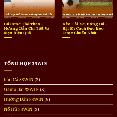
Cá Cược Thể Thao –
Kèo Tài Xỉu Bóng Đá –
Hướng Dẫn Chi Tiết Và
Bật Mí Cách Đọc Kèo
Mẹo Hiệu Quả
Cược Chuẩn Nhất
TỔNG HỢP 33WIN
Bắn Cá 33WIN
(3)
Game Bài 33WIN
(3)
Hướng Dẫn 33WIN
(5)
Nổ Hũ 33WIN
(3)