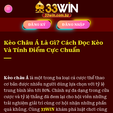
Bỏ
qua
nội
dung
ĐĂNG KÝ
ĐĂNG NHẬP
Kèo Châu Á Là Gì? Cách Đọc Kèo
Và Tính Điểm Cực Chuẩn
Kèo châu Á
là một trong ba loại cá cược thể thao
cơ bản được nhiều người dùng lựa chọn với tỷ lệ
trung bình lên tới 80%. Chính sự đa dạng trong cửa
cược và tỷ lệ thắng đã đem lại cho hội viên những
trải nghiệm giải trí cùng cơ hội nhận những phần
quà khủng. Cùng
33WIN
khám phá luật chơi cùng