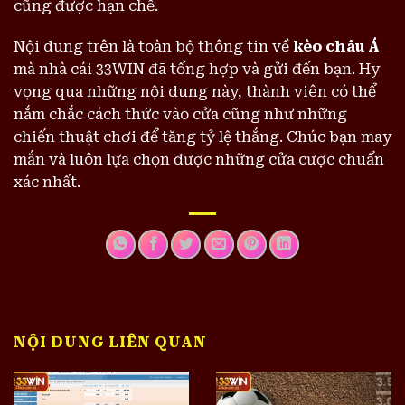
cũng được hạn chế.
Nội dung trên là toàn bộ thông tin về
kèo châu Á
mà nhà cái 33WIN đã tổng hợp và gửi đến bạn. Hy
vọng qua những nội dung này, thành viên có thể
nắm chắc cách thức vào cửa cũng như những
chiến thuật chơi để tăng tỷ lệ thắng. Chúc bạn may
mắn và luôn lựa chọn được những cửa cược chuẩn
xác nhất.
NỘI DUNG LIÊN QUAN