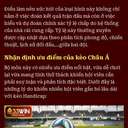
Điều làm nên sức hút của loại hình này không chỉ
nằm ở việc đoán kết quả trận đấu mà còn ở việc
hiểu và dự đoán chính xác tỷ lệ chấp do hệ thống
của nhà cái cung cấp. Tỷ lệ này thường xuyên
được cập nhật dựa theo phân tích phong độ, chiến
thuật, lịch sử đối đầu,…giữa hai đội.
Nhận định ưu điểm của kèo Châu Á
Bộ môn này có nhiều ưu điểm nổi bật, vừa dễ chơi
lại vừa mang tính thử thách khiến hội viên cần
phải suy luận và phân tích đặc biệt. Dưới đây là
những lý do khiến nhiều hội viên gắn bó lâu dài
với kèo Handicap: