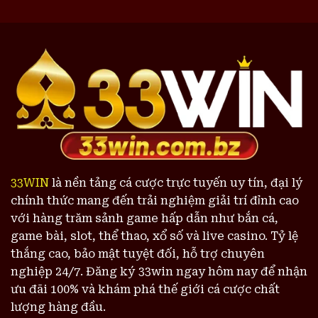
Lô
Kim
Trúng
Chuẩn
Lớn
Xác
99%
–
Hàng
Bí
Ngày
Kíp
Nuôi
Số
Dễ
Trúng
33WIN
là nền tảng cá cược trực tuyến uy tín, đại lý
chính thức mang đến trải nghiệm giải trí đỉnh cao
với hàng trăm sảnh game hấp dẫn như bắn cá,
game bài, slot, thể thao, xổ số và live casino. Tỷ lệ
thắng cao, bảo mật tuyệt đối, hỗ trợ chuyên
nghiệp 24/7. Đăng ký 33win ngay hôm nay để nhận
ưu đãi 100% và khám phá thế giới cá cược chất
lượng hàng đầu.