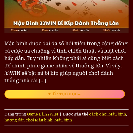
Mậu binh được đại đa số hội viên trong cộng đồng
cá cược ưa chuộng vì tính chiến thuật và luật chơi
hấp dẫn. Tuy nhiên không phải ai cũng biết cách
để chinh phục game nhận về thưởng lớn. Vì vậy,
33WIN sẽ bật mí bí kíp giúp người chơi đánh
thắng nhà cái […]
→
TIẾP TỤC ĐỌC
Đăng trong
Game Bài 33WIN
|
Được gắn thẻ
cách chơi Mậu binh
,
hướng dẫn chơi Mậu binh
,
Mậu binh