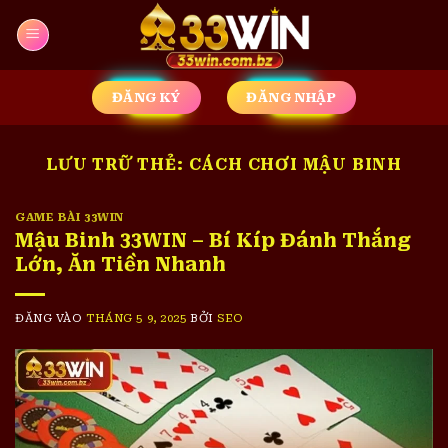
Bỏ
qua
nội
dung
ĐĂNG KÝ
ĐĂNG NHẬP
LƯU TRỮ THẺ:
CÁCH CHƠI MẬU BINH
GAME BÀI 33WIN
Mậu Binh 33WIN – Bí Kíp Đánh Thắng
Lớn, Ăn Tiền Nhanh
ĐĂNG VÀO
THÁNG 5 9, 2025
BỞI
SEO