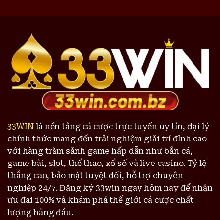
Lô
Kim
Trúng
Chuẩn
Lớn
Xác
99%
–
Hàng
Bí
Ngày
Kíp
Nuôi
Số
Dễ
Trúng
33WIN
là nền tảng cá cược trực tuyến uy tín, đại lý
chính thức mang đến trải nghiệm giải trí đỉnh cao
với hàng trăm sảnh game hấp dẫn như bắn cá,
game bài, slot, thể thao, xổ số và live casino. Tỷ lệ
thắng cao, bảo mật tuyệt đối, hỗ trợ chuyên
nghiệp 24/7. Đăng ký 33win ngay hôm nay để nhận
ưu đãi 100% và khám phá thế giới cá cược chất
lượng hàng đầu.