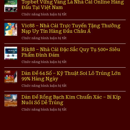
Topbet Vững Vàng Là Nhà Cái Online Hàng
Đầu Tại Việt Nam
Chức năng bình luận bị tắt
ở
Topbet
Vững
Vic88 – Nhà Cái Trực Tuyến Tặng Thưởng
Vàng
Nạp Uy Tín Hàng Đầu Châu Á
Là
Chức năng bình luận bị tắt
ở
Nhà
Vic88
Cái
–
Rik88 – Nhà Cái Đặc Sắc Quy Tụ 500+ Siêu
Online
Nhà
Hàng
Phẩm Đình Đám
Cái
Đầu
Chức năng bình luận bị tắt
ở
Trực
Tại
Rik88
Tuyến
Việt
–
Dàn Đề 64 Số – Kỹ Thuật Soi Lô Trúng Lớn
Tặng
Nam
Nhà
Thưởng
99% Hàng Ngày
Cái
Nạp
Chức năng bình luận bị tắt
ở
Đặc
Uy
Dàn
Sắc
Tín
Đề
Dàn Đề Rồng Bạch Kim Chuẩn Xác – Bí Kíp
Quy
Hàng
64
Tụ
Nuôi Số Dễ Trúng
Đầu
Số
500+
Châu
Chức năng bình luận bị tắt
ở
–
Siêu
Á
Dàn
Kỹ
Phẩm
Đề
Thuật
Đình
Rồng
Soi
Đám
Bạch