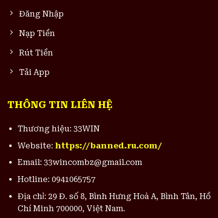
Đăng Nhập
Nạp Tiền
Rút Tiền
Tải App
THÔNG TIN LIÊN HỆ
Thương hiệu: 33WIN
Website:
https://banned.ru.com/
Email:
33wincombz@gmail.com
Hotline: 0941065757
Địa chỉ: 29 Đ. số 8, Bình Hưng Hoà A, Bình Tân, Hồ
Chí Minh 700000, Việt Nam.