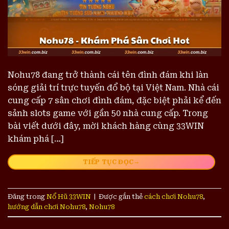
Nohu78 đang trở thành cái tên đình đám khi làn
sóng giải trí trực tuyến đổ bộ tại Việt Nam. Nhà cái
cung cấp 7 sân chơi đình đám, đặc biệt phải kể đến
sảnh slots game với gần 50 nhà cung cấp. Trong
bài viết dưới đây, mời khách hàng cùng 33WIN
khám phá […]
→
TIẾP TỤC ĐỌC
Đăng trong
Nổ Hũ 33WIN
|
Được gắn thẻ
cách chơi Nohu78
,
hướng dẫn chơi Nohu78
,
Nohu78