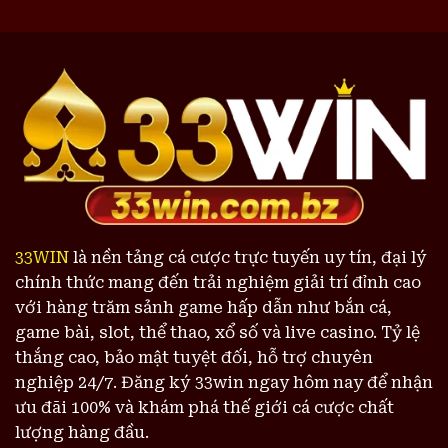
Lô
Kim
Trúng
Chuẩn
Lớn
Xác
99%
–
Hàng
Bí
Ngày
Kíp
Nuôi
Số
Dễ
Trúng
33WIN
là nền tảng cá cược trực tuyến uy tín, đại lý
chính thức mang đến trải nghiệm giải trí đỉnh cao
với hàng trăm sảnh game hấp dẫn như bắn cá,
game bài, slot, thể thao, xổ số và live casino. Tỷ lệ
thắng cao, bảo mật tuyệt đối, hỗ trợ chuyên
nghiệp 24/7. Đăng ký 33win ngay hôm nay để nhận
ưu đãi 100% và khám phá thế giới cá cược chất
lượng hàng đầu.