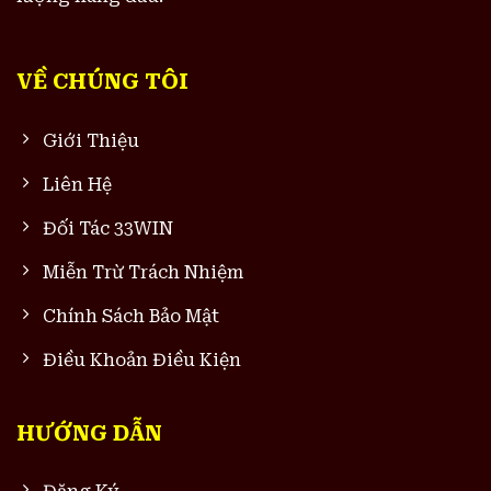
VỀ CHÚNG TÔI
Giới Thiệu
Liên Hệ
Đối Tác 33WIN
Miễn Trừ Trách Nhiệm
Chính Sách Bảo Mật
Điều Khoản Điều Kiện
HƯỚNG DẪN