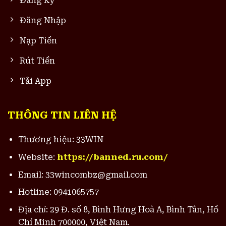
Đăng Ký
Đăng Nhập
Nạp Tiền
Rút Tiền
Tải App
THÔNG TIN LIÊN HỆ
Thương hiệu: 33WIN
Website:
https://banned.ru.com/
Email:
33wincombz@gmail.com
Hotline: 0941065757
Địa chỉ: 29 Đ. số 8, Bình Hưng Hoà A, Bình Tân, Hồ
Chí Minh 700000, Việt Nam.