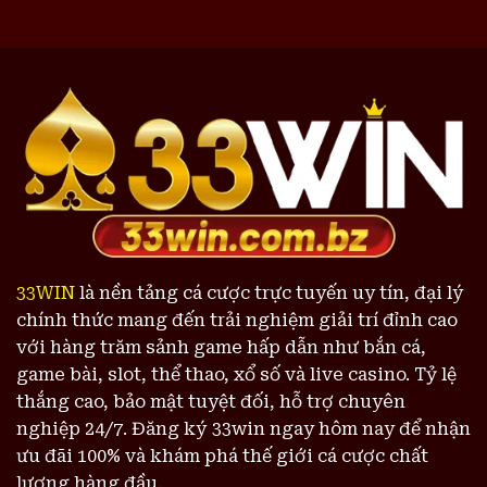
Bạch
Lô
Kim
Trúng
Chuẩn
Lớn
Xác
99%
–
Hàng
Bí
Ngày
Kíp
Nuôi
Số
Dễ
Trúng
33WIN
là nền tảng cá cược trực tuyến uy tín, đại lý
chính thức mang đến trải nghiệm giải trí đỉnh cao
với hàng trăm sảnh game hấp dẫn như bắn cá,
game bài, slot, thể thao, xổ số và live casino. Tỷ lệ
thắng cao, bảo mật tuyệt đối, hỗ trợ chuyên
nghiệp 24/7. Đăng ký 33win ngay hôm nay để nhận
ưu đãi 100% và khám phá thế giới cá cược chất
lượng hàng đầu.