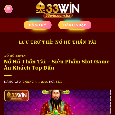
Bỏ
qua
nội
dung
ĐĂNG KÝ
ĐĂNG NHẬP
LƯU TRỮ THẺ:
NỔ HŨ THẦN TÀI
NỔ HŨ 33WIN
Nổ Hũ Thần Tài – Siêu Phẩm Slot Game
Ăn Khách Top Đầu
ĐĂNG VÀO
THÁNG 5 9, 2025
BỞI
SEO